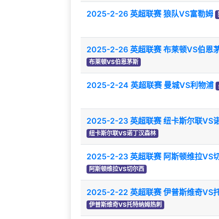
2025-2-26 英超联赛 狼队VS富勒姆
2025-2-26 英超联赛 布莱顿VS伯恩
布莱顿VS伯恩茅斯
2025-2-24 英超联赛 曼城VS利物浦
2025-2-23 英超联赛 纽卡斯尔联V
纽卡斯尔联VS诺丁汉森林
2025-2-23 英超联赛 阿斯顿维拉VS
阿斯顿维拉VS切尔西
2025-2-22 英超联赛 伊普斯维奇V
伊普斯维奇VS托特纳姆热刺