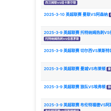
西汉姆联VS纽卡斯尔联
2025-3-10 英超联赛 曼联VS阿森纳
2025-3-9 英超联赛 托特纳姆热刺V
托特纳姆热刺VS伯恩茅斯
2025-3-9 英超联赛 切尔西VS莱斯特
2025-3-9 英超联赛 曼城VS布莱顿
曼
2025-3-9 英超联赛 狼队VS埃弗顿
狼
2025-3-9 英超联赛 布伦特福德VS