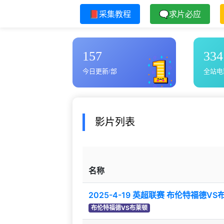
📕采集教程
🗨求片必应
157
334
今日更新/部
全站电
影片列表
名称
2025-4-19 英超联赛 布伦特福德VS
布伦特福德VS布莱顿