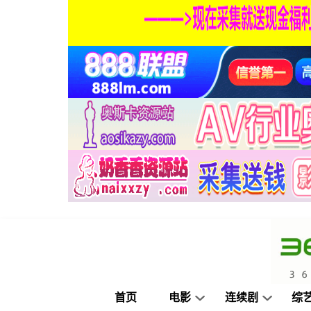
首页
电影
连续剧
综