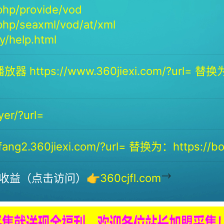
php/provide/vod
php/seaxml/vod/at/xml
/help.html
放器 https://www.360jiexi.com/?url= 替换为：
yer/?url=
ng2.360jiexi.com/?url= 替换为：https://bof
-->
收益（点击访问）👉
360cjfl.com