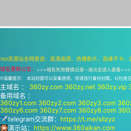
360资源站全网首选：高清画质、热播影片、高峰不卡、
域名更新公告：
>>>
域名失效替换记录--请点击进入查看
<<<
!!!温馨提示： 本站封面可以采集使用，但请自行备份封面，以杜
主域名 ：
360zy.com
360zy.net
360zy.vip
备用域名 ：
360zy1.com
360zy2.com
360zy3.com
360
360zy6.com
360zy7.com
360zy8.com
360
✈telegram交流群：
https://t.me/sllzyz
🎇演示站：
https://www.360aikan.com