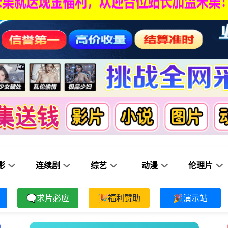
影
连续剧
综艺
动漫
伦理片
🗨求片必应
🎉福利赞助
🎉演示站