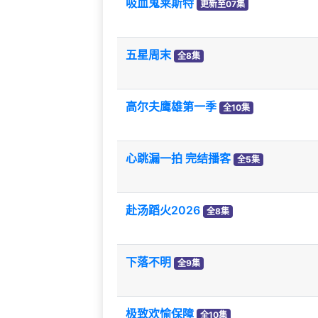
吸血鬼莱斯特
更新至07集
五星周末
全8集
高尔夫鹰雄第一季
全10集
心跳漏一拍 完结播客
全5集
赴汤蹈火2026
全8集
下落不明
全9集
极致欢愉保障
全10集