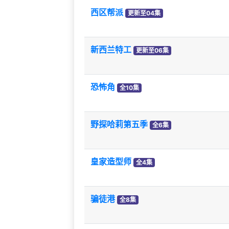
西区帮派
更新至04集
新西兰特工
更新至06集
恐怖角
全10集
野探哈莉第五季
全6集
皇家造型师
全4集
骗徒港
全8集