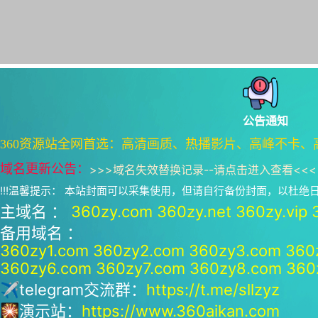
公告通知
360资源站全网首选：高清画质、热播影片、高峰不卡、
域名更新公告：
>>>
域名失效替换记录--请点击进入查看
<<<
!!!温馨提示： 本站封面可以采集使用，但请自行备份封面，以杜
主域名 ：
360zy.com
360zy.net
360zy.vip
备用域名 ：
360zy1.com
360zy2.com
360zy3.com
360
360zy6.com
360zy7.com
360zy8.com
360
✈telegram交流群：
https://t.me/sllzyz
🎇演示站：
https://www.360aikan.com