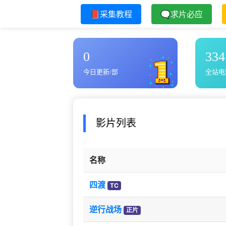
📕采集教程
🗨求片必应
0
334
今日更新/部
全站电
影片列表
名称
四渡
TC
逆行战场
正片