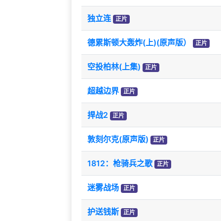
独立连
正片
德累斯顿大轰炸(上)(原声版）
正片
空投柏林(上集)
正片
超越边界
正片
捍战2
正片
敦刻尔克(原声版)
正片
1812：枪骑兵之歌
正片
迷雾战场
正片
护送钱斯
正片