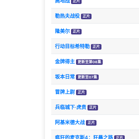
高地战
正片
勒热夫战役
正片
隆美尔
正片
行动目标希特勒
正片
金牌得主
更新至第08集
坂本日常
更新至07集
冒牌上尉
正片
兵临城下·虎贲
正片
阿基米德大战
正片
疯狂的麦克斯4：狂暴之路
正片