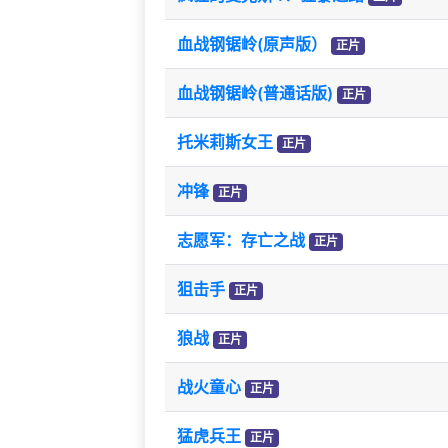
血战钢锯岭(原声版）
正片
血战钢锯岭(普通话版)
正片
托米莉斯女王
正片
冲锋
正片
志愿军：存亡之战
正片
狙击手
正片
狼战
正片
战火童心
正片
猛虎兵王
正片