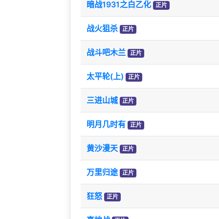
暗战1931之白乙化
正片
战火狙杀
正片
战斗吧木兰
正片
太平轮(上)
正片
三进山城
正片
明月几时有
正片
黄沙漫天
正片
万里归途
正片
狂怒
正片