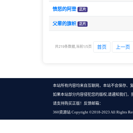
愤怒的阿登
正片
父辈的旗帜
正片
首页
上一页
共219条数据,当前1/5页
本站所有内容均来自互联网，本站不会保存、
如果本站部分内容侵犯您的版权,请通知我们，
请支持购买正版！反馈邮箱：
360资源站 Copyright ©2018-2023 All Rights Re