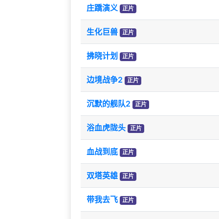
庄蹻演义
正片
生化巨兽
正片
拂晓计划
正片
边境战争2
正片
沉默的舰队2
正片
浴血虎陇头
正片
血战到底
正片
双塔英雄
正片
带我去飞
正片