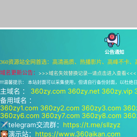
公告通知
360资源站全网首选：高清画质、热播影片、高峰不卡、
域名更新公告：
>>>
域名失效替换记录--请点击进入查看
<<<
!!!温馨提示： 本站封面可以采集使用，但请自行备份封面，以杜
主域名 ：
360zy.com
360zy.net
360zy.vip
备用域名 ：
360zy1.com
360zy2.com
360zy3.com
360
360zy6.com
360zy7.com
360zy8.com
360
✈telegram交流群：
https://t.me/sllzyz
🎇演示站：
https://www.360aikan.com