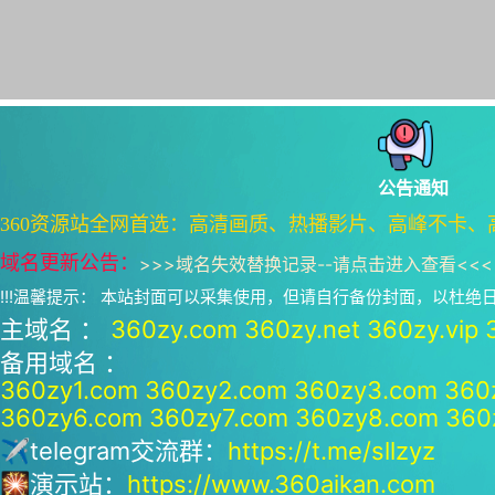
公告通知
360资源站全网首选：高清画质、热播影片、高峰不卡、
域名更新公告：
>>>
域名失效替换记录--请点击进入查看
<<<
!!!温馨提示： 本站封面可以采集使用，但请自行备份封面，以杜
主域名 ：
360zy.com
360zy.net
360zy.vip
备用域名 ：
360zy1.com
360zy2.com
360zy3.com
360
360zy6.com
360zy7.com
360zy8.com
360
✈telegram交流群：
https://t.me/sllzyz
🎇演示站：
https://www.360aikan.com