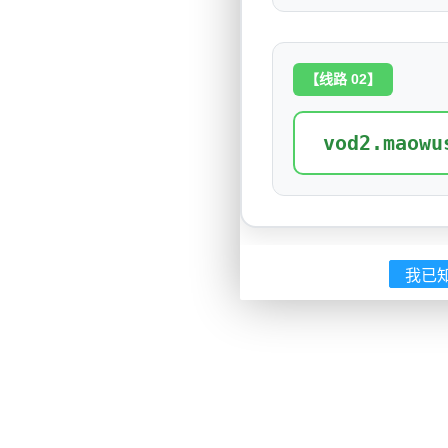
【线路 02】
vod2.maowu
我已