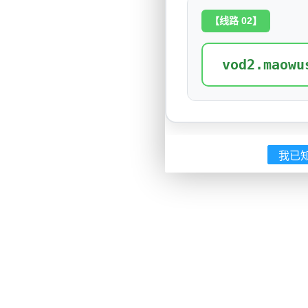
【线路 02】
vod2.maowu
我已