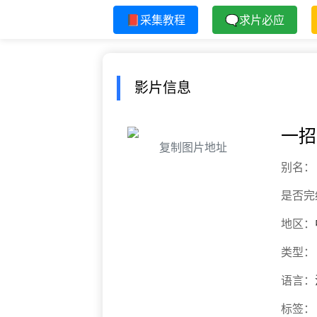
📕采集教程
🗨求片必应
影片信息
一招
复制图片地址
别名：
是否完
地区：
类型：
语言：
标签：