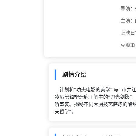
导演：
主演：
上映日
豆瓣I
剧情介绍
计划将“功夫电影的美学” 与 “市井
凌厉剪辑塑造庖丁解牛的“刀光剑影”
听盛宴。揭秘不同大厨技艺磨炼的酸
夫哲学“。