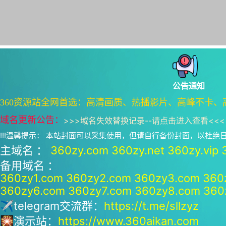
公告通知
360资源站全网首选：高清画质、热播影片、高峰不卡、
域名更新公告：
>>>
域名失效替换记录--请点击进入查看
<<<
!!!温馨提示： 本站封面可以采集使用，但请自行备份封面，以杜
主域名 ：
360zy.com
360zy.net
360zy.vip
备用域名 ：
360zy1.com
360zy2.com
360zy3.com
360
360zy6.com
360zy7.com
360zy8.com
360
✈telegram交流群：
https://t.me/sllzyz
🎇演示站：
https://www.360aikan.com