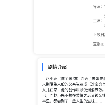
导演：
主演：
上映日
豆瓣I
剧情介绍
赵小鹿（陈芋米 饰）弄丢了未婚夫
来到陌生人般的父亲崔达成（沙宝亮 
女儿在家，他的创作瓶颈便烟消云散
己，而赵小鹿不想在爱情之后又被亲情
事里，都尝到了一些人生的滋味……