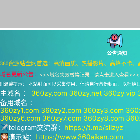
公告通知
360资源站全网首选：高清画质、热播影片、高峰不卡、
域名更新公告：
>>>
域名失效替换记录--请点击进入查看
<<<
!!!温馨提示： 本站封面可以采集使用，但请自行备份封面，以杜
主域名 ：
360zy.com
360zy.net
360zy.vip
备用域名 ：
360zy1.com
360zy2.com
360zy3.com
360
360zy6.com
360zy7.com
360zy8.com
360
✈telegram交流群：
https://t.me/sllzyz
🎇演示站：
https://www.360aikan.com