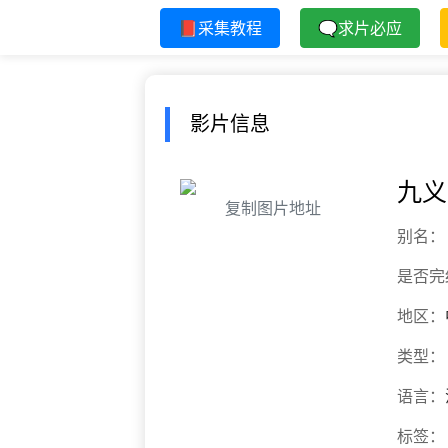
📕采集教程
🗨求片必应
影片信息
九义
复制图片地址
别名：
是否完
地区：
类型：
语言：
标签：