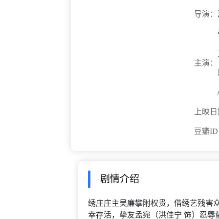
导演：
主演：
上映日
豆瓣I
剧情介绍
绣庄庄主吴廉攀附权贵，借绣艺残害众
幸存活，挚友孟宛（洪佳宁 饰）忍辱