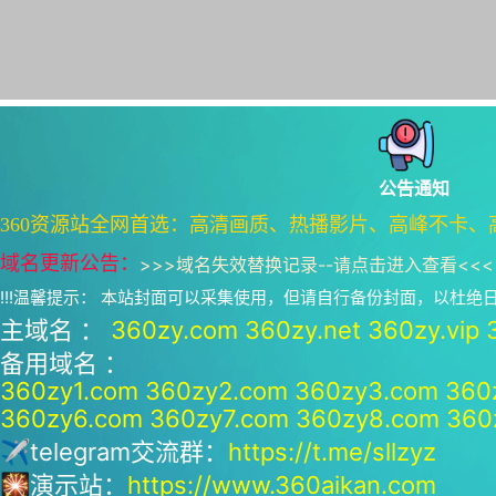
公告通知
360资源站全网首选：高清画质、热播影片、高峰不卡、
域名更新公告：
>>>
域名失效替换记录--请点击进入查看
<<<
!!!温馨提示： 本站封面可以采集使用，但请自行备份封面，以杜
主域名 ：
360zy.com
360zy.net
360zy.vip
备用域名 ：
360zy1.com
360zy2.com
360zy3.com
360
360zy6.com
360zy7.com
360zy8.com
360
✈telegram交流群：
https://t.me/sllzyz
🎇演示站：
https://www.360aikan.com