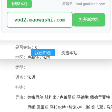
【线路 02】
原域名：vod.guoluche.com
vod2.maowushi.com
打开新地址
我住在凡尔赛的日子2025
评分: 0.0
别名：
是否完结：
0
我已知晓
浏览本站
地区：
卢森堡 / 法国
类型：
语言：
法语
标签：
导演：
纳撒尼尔·赫利米 / 克莱曼斯·马德琳-佩德里亚特
尼娜·佩雷斯-马拉尔特 / 埃米·卢卡斯-维吉耶 / 马尔