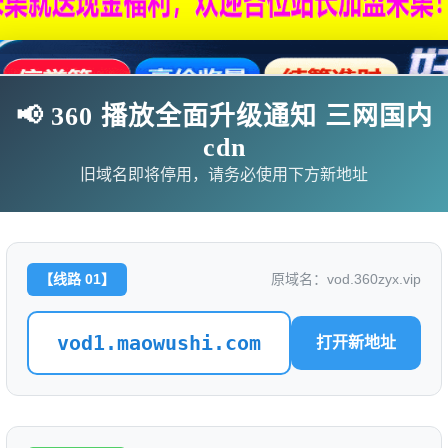
📢 360 播放全面升级通知 三网国内
cdn
旧域名即将停用，请务必使用下方新地址
【线路 01】
原域名：vod.360zyx.vip
影
连续剧
综艺
动漫
伦理片
vod1.maowushi.com
打开新地址
🗨求片必应
🎉福利赞助
🎉演示站