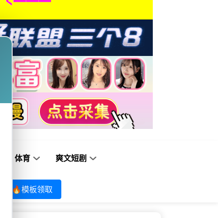
体育
爽文短剧
🔥模板领取