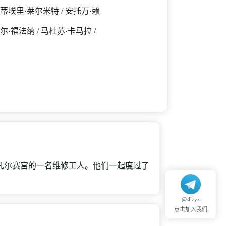
 蒂埃里·莱尔米特 / 安托万·赖
尔·福法纳 / 马杜苏·卡马拉 /
凡尔赛宫的一名维修工人。他们一起度过了
@sllzyz
点击加入我们