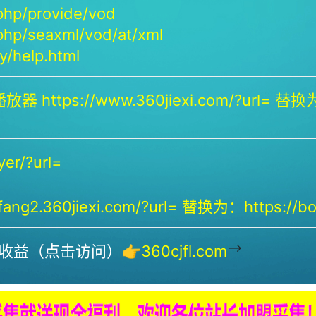
php/provide/vod
php/seaxml/vod/at/xml
/help.html
放器 https://www.360jiexi.com/?url= 替换为：
yer/?url=
ng2.360jiexi.com/?url= 替换为：https://bof
-->
收益（点击访问）👉
360cjfl.com