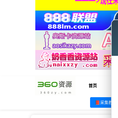
首页
电
📕采集教程