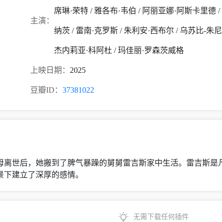
席琳·荣特 / 雅各布·韦伯 / 阿丽亚娜·阿斯卡里德 /
主演：
纳茨 / 雷南·克罗斯 / 朱利安·西布尔 / 乌苏比-朱尼
杰内莉亚·科阿杜 / 玛佳丽·罗森茨威格
上映日期：
2025
豆瓣ID：
37381022
离世后，她搬到了脾气暴躁的舅舅雷吉斯家中生活。雷吉斯是
景下建立了深厚的感情。
无需下载任何插件