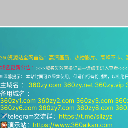
360资源站全网首选：高清画质、热播影片、高峰不卡、
域名更新公告：
>>>
域名失效替换记录--请点击进入查看
<<<
!!!温馨提示： 本站封面可以采集使用，但请自行备份封面，以杜
主域名 ：
360zy.com
360zy.net
360zy.vip
备用域名 ：
360zy1.com
360zy2.com
360zy3.com
360
360zy6.com
360zy7.com
360zy8.com
360
✈telegram交流群：
https://t.me/sllzyz
🎇演示站：
https://www.360aikan.com