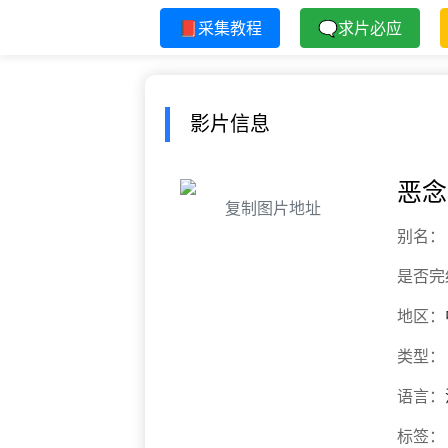
📕采集教程
🗨求片必应
影片信息
恶念
复制图片地址
别名：
是否完
地区：
类型：
语言：
标签：