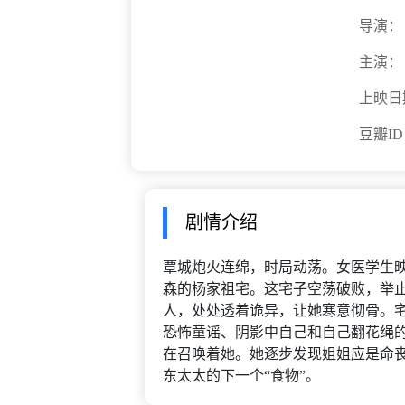
导演：
主演：
上映日
豆瓣I
剧情介绍
覃城炮火连绵，时局动荡。女医学生
森的杨家祖宅。这宅子空荡破败，举
人，处处透着诡异，让她寒意彻骨。
恐怖童谣、阴影中自己和自己翻花绳
在召唤着她。她逐步发现姐姐应是命
东太太的下一个“食物”。