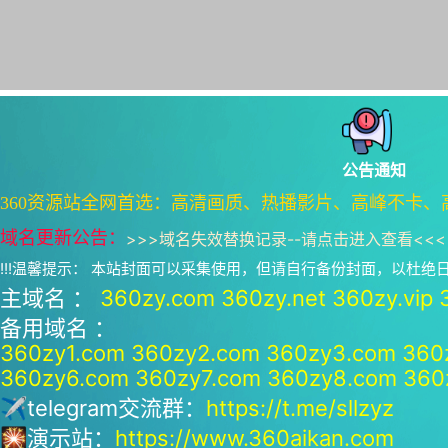
公告通知
360资源站全网首选：高清画质、热播影片、高峰不卡、
域名更新公告：
>>>
域名失效替换记录--请点击进入查看
<<<
!!!温馨提示： 本站封面可以采集使用，但请自行备份封面，以杜
主域名 ：
360zy.com
360zy.net
360zy.vip
备用域名 ：
360zy1.com
360zy2.com
360zy3.com
360
360zy6.com
360zy7.com
360zy8.com
360
✈telegram交流群：
https://t.me/sllzyz
🎇演示站：
https://www.360aikan.com