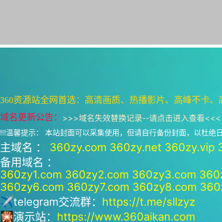
360资源站全网首选：高清画质、热播影片、高峰不卡、
域名更新公告：
>>>
域名失效替换记录--请点击进入查看
<<<
!!!温馨提示： 本站封面可以采集使用，但请自行备份封面，以杜
主域名 ：
360zy.com
360zy.net
360zy.vip
备用域名 ：
360zy1.com
360zy2.com
360zy3.com
360
360zy6.com
360zy7.com
360zy8.com
360
✈telegram交流群：
https://t.me/sllzyz
🎇演示站：
https://www.360aikan.com