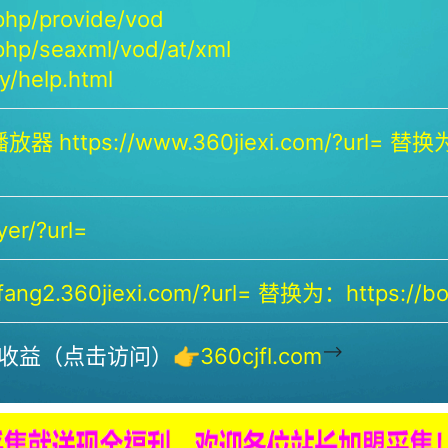
php/provide/vod
php/seaxml/vod/at/xml
/help.html
放器 https://www.360jiexi.com/?url= 替换为：
yer/?url=
ng2.360jiexi.com/?url= 替换为：https://bof
-->
收益（点击访问）👉
360cjfl.com