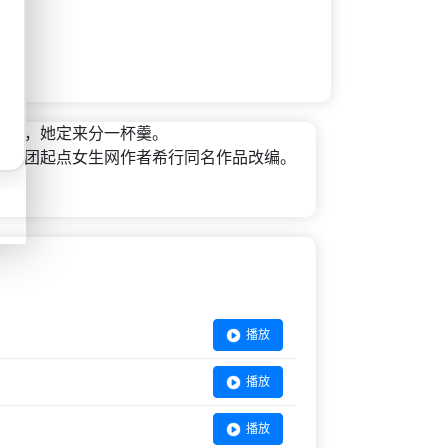
鼎，她定来分一杯羹。
集团起点女生网作者希行同名作品改编。
播放
播放
播放