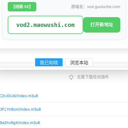
上映日期：
2026
【线路 02】
原域名：vod.guoluche.com
豆瓣ID：
36894289
vod2.maowushi.com
打开新地址
若要以这天下为
该剧根据阅文
我已知晓
浏览本站
无需下载任何插件
C2rJ0U4l/index.m3u8
/3FLYn8cm/index.m3u8
/8a2hvRg4/index.m3u8