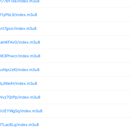
/h77bY1xe/index.m3u8
i11yPbL9/index.m3u8
Lnt7gsxr/index.m3u8
/tamKFAvG/index.m3u8
/HK3Phwcr/index.m3u8
/soNpUzKl/index.m3u8
AjJNIeIH/index.m3u8
/Nvz7QtPp/index.m3u8
/UUEYWgSq/index.m3u8
JTLac8Lq/index.m3u8