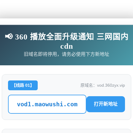
翘楚
评分: 0.0
📢 360 播放全面升级通知 三网国内
cdn
别名：
旧域名即将停用，请务必使用下方新地址
是否完结：
0
地区：
中国大陆
类型：
【线路 01】
原域名：vod.360zyx.vip
语言：
汉语普通话
vod1.maowushi.com
标签：
打开新地址
导演：
杨龙
主演：
陈都灵 / 周翊然 / 唐晓天 / 王瑞昌 / 吴施乐 / 高茂