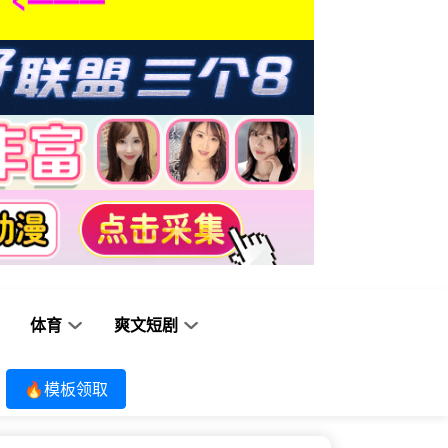
体育
爽文短剧
🔥模板领取