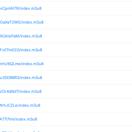
/vCjymNTR/index.m3u8
3/OaXeT2WG/index.m3u8
/XUktePaM/index.m3u8
/Fv0Tm02O/index.m3u8
5/nhU6QLme/index.m3u8
/u3SD8BR3/index.m3u8
/VOr4dNdT/index.m3u8
/WrhJCZLe/index.m3u8
A77l7hIv/index.m3u8