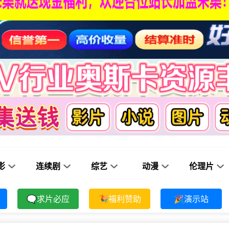
影
连续剧
综艺
动漫
伦理片
🗨求片必应
🎉福利赞助
🎉演示站