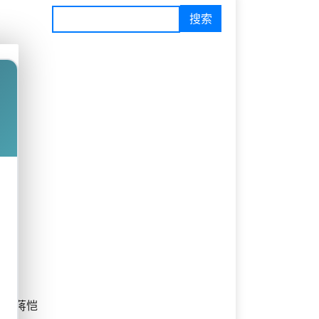
桐 / 蒋恺