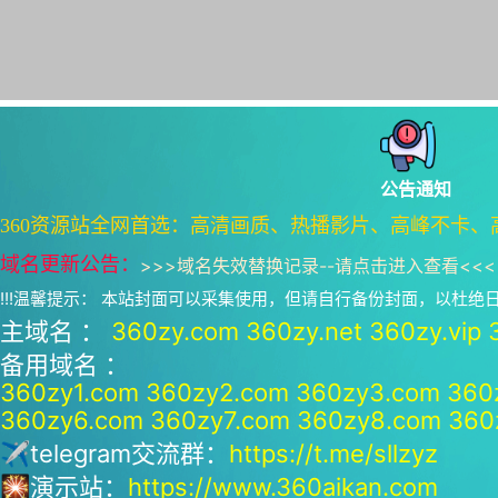
公告通知
360资源站全网首选：高清画质、热播影片、高峰不卡、
域名更新公告：
>>>
域名失效替换记录--请点击进入查看
<<<
!!!温馨提示： 本站封面可以采集使用，但请自行备份封面，以杜
主域名 ：
360zy.com
360zy.net
360zy.vip
备用域名 ：
360zy1.com
360zy2.com
360zy3.com
360
360zy6.com
360zy7.com
360zy8.com
360
✈telegram交流群：
https://t.me/sllzyz
🎇演示站：
https://www.360aikan.com