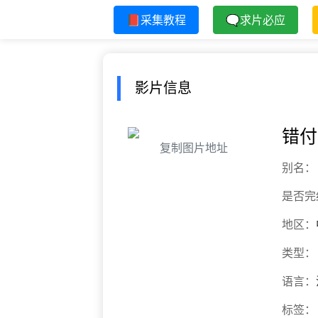
📕采集教程
🗨求片必应
影片信息
错付
复制图片地址
别名：
是否完
地区：
类型：
语言：
标签：