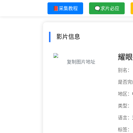
📕采集教程
🗨求片必应
影片信息
耀眼
复制图片地址
别名：
是否完
地区：
类型：
语言：
标签：