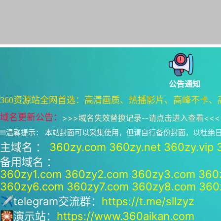
公告通知
360资源站全网首选：高清画质、热播影片、高峰不卡、
域名更新公告：
>>>
域名失效替换记录--请点击进入查看
<<<
!!!温馨提示： 本站封面可以采集使用，但请自行备份封面，以杜
主域名 ：
360zy.com
360zy.net
360zy.vip
备用域名 ：
360zy1.com
360zy2.com
360zy3.com
360
360zy6.com
360zy7.com
360zy8.com
360
✈telegram交流群：
https://t.me/sllzyz
🎇演示站：
https://www.360aikan.com