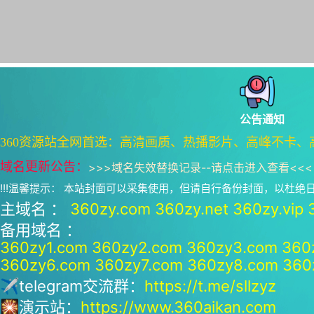
公告通知
360资源站全网首选：高清画质、热播影片、高峰不卡、
域名更新公告：
>>>
域名失效替换记录--请点击进入查看
<<<
!!!温馨提示： 本站封面可以采集使用，但请自行备份封面，以杜
主域名 ：
360zy.com
360zy.net
360zy.vip
备用域名 ：
360zy1.com
360zy2.com
360zy3.com
360
360zy6.com
360zy7.com
360zy8.com
360
✈telegram交流群：
https://t.me/sllzyz
🎇演示站：
https://www.360aikan.com