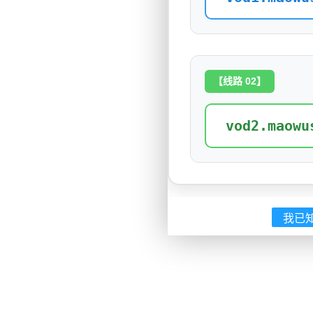
【线路 02】
vod2.maowu
我已