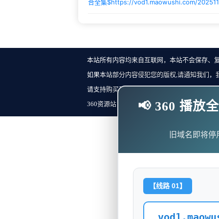
合全集$
https://vod1.maowushi.com/20251
本站所有内容均来自互联网，本站不会保存、
如果本站部分内容侵犯您的版权,请通知我们，
请支持购买正版！反馈邮箱：
📢 360 
360资源站 Copyright ©2018-2023 All Rights Re
旧域名即将停
【线路 01】
vod1.maowu