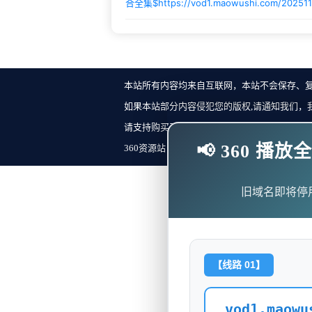
合全集$
https://vod1.maowushi.com/20251
本站所有内容均来自互联网，本站不会保存、
如果本站部分内容侵犯您的版权,请通知我们，
请支持购买正版！反馈邮箱：
📢 360 
360资源站 Copyright ©2018-2023 All Rights Re
旧域名即将停
【线路 01】
vod1.maowu