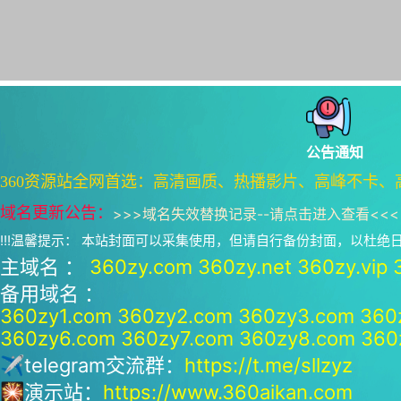
公告通知
360资源站全网首选：高清画质、热播影片、高峰不卡、
域名更新公告：
>>>
域名失效替换记录--请点击进入查看
<<<
!!!温馨提示： 本站封面可以采集使用，但请自行备份封面，以杜
主域名 ：
360zy.com
360zy.net
360zy.vip
备用域名 ：
360zy1.com
360zy2.com
360zy3.com
360
360zy6.com
360zy7.com
360zy8.com
360
✈telegram交流群：
https://t.me/sllzyz
🎇演示站：
https://www.360aikan.com