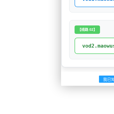
【线路 02】
vod2.maowu
我已