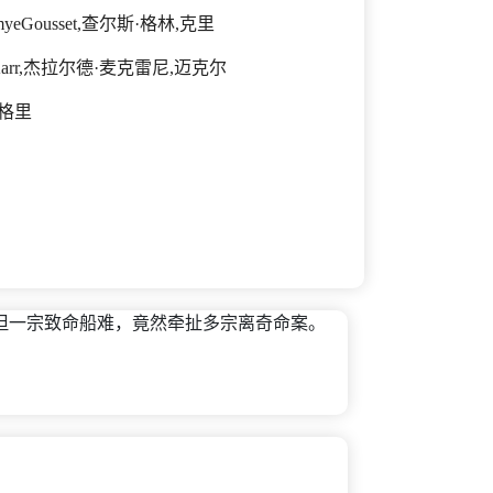
yeGousset,查尔斯·格林,克里
indyKarr,杰拉尔德·麦克雷尼,迈克尔
雷格里
但一宗致命船难，竟然牵扯多宗离奇命案。