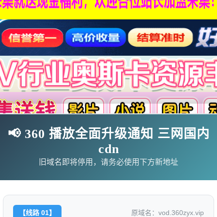
📢 360 播放全面升级通知 三网国内
cdn
影
连续剧
综艺
动漫
伦理片
旧域名即将停用，请务必使用下方新地址
🗨求片必应
🎉福利赞助
🎉演示站
【线路 01】
原域名：vod.360zyx.vip