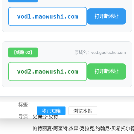
vod1.maowushi.com
打开新地址
默多家族：弑亲骇闻
评分: 4.8
别名：
MurdaughMurders,默多家族谋杀案
【线路 02】
原域名：vod.guoluche.com
是否完结：
0
地区：
美国
vod2.maowushi.com
打开新地址
类型：
剧情,悬疑,惊悚,传记,犯罪
语言：
英语
标签：
我已知晓
浏览本站
导演：
史提芬·皮特
帕特丽夏·阿奎特,杰森·克拉克,约翰尼·贝希托尔德