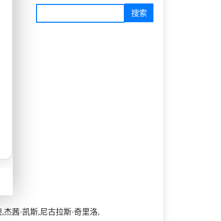
,杰茜·凯斯,尼古拉斯·奇里洛,