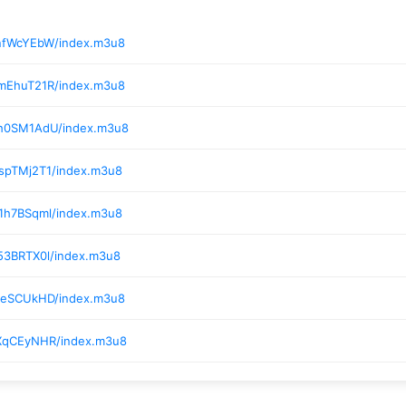
/nfWcYEbW/index.m3u8
/mEhuT21R/index.m3u8
/h0SM1AdU/index.m3u8
/spTMj2T1/index.m3u8
/1h7BSqml/index.m3u8
53BRTX0l/index.m3u8
/veSCUkHD/index.m3u8
/XqCEyNHR/index.m3u8