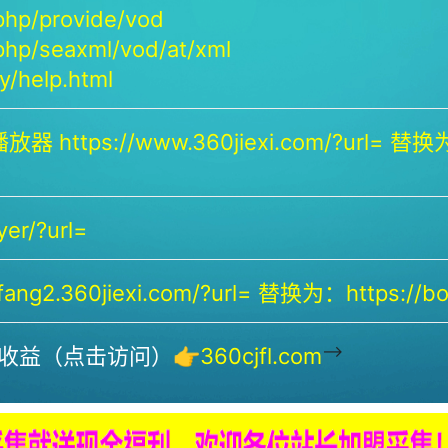
php/provide/vod
php/seaxml/vod/at/xml
/help.html
放器 https://www.360jiexi.com/?url= 替换为：
yer/?url=
ng2.360jiexi.com/?url= 替换为：https://bof
-->
收益（点击访问）👉
360cjfl.com