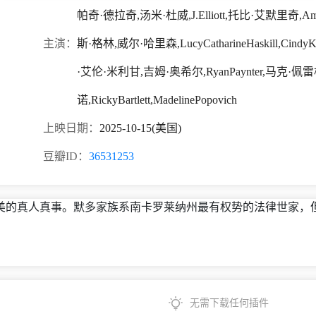
帕奇·德拉奇,汤米·杜威,J.Elliott,托比·艾默里奇,Am
主演：
斯·格林,威尔·哈里森,LucyCatharineHaskill,C
·艾伦·米利甘,吉姆·奥希尔,RyanPaynter,马克·佩
诺,RickyBartlett,MadelinePopovich
上映日期：
2025-10-15(美国)
豆瓣ID：
36531253
美的真人真事。默多家族系南卡罗莱纳州最有权势的法律世家，
无需下载任何插件