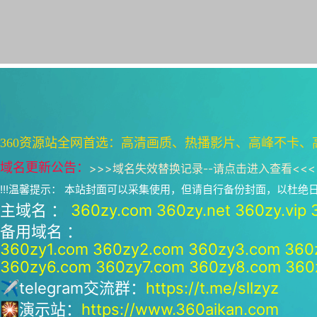
360资源站全网首选：高清画质、热播影片、高峰不卡、
域名更新公告：
>>>
域名失效替换记录--请点击进入查看
<<<
!!!温馨提示： 本站封面可以采集使用，但请自行备份封面，以杜
主域名 ：
360zy.com
360zy.net
360zy.vip
备用域名 ：
360zy1.com
360zy2.com
360zy3.com
360
360zy6.com
360zy7.com
360zy8.com
360
✈telegram交流群：
https://t.me/sllzyz
🎇演示站：
https://www.360aikan.com