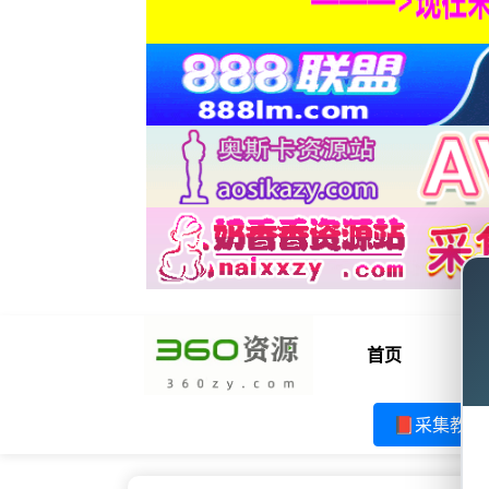
首页
电
📕采集教程