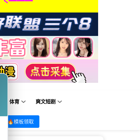
体育
爽文短剧
🔥模板领取