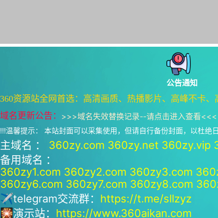
公告通知
360资源站全网首选：高清画质、热播影片、高峰不卡、
域名更新公告：
>>>
域名失效替换记录--请点击进入查看
<<<
!!!温馨提示： 本站封面可以采集使用，但请自行备份封面，以杜
主域名 ：
360zy.com
360zy.net
360zy.vip
备用域名 ：
360zy1.com
360zy2.com
360zy3.com
360
360zy6.com
360zy7.com
360zy8.com
360
✈telegram交流群：
https://t.me/sllzyz
🎇演示站：
https://www.360aikan.com