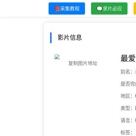
📕采集教程
🗨求片必应
影片信息
最爱
复制图片地址
别名：
是否完
地区：
类型：
语言：
标签：