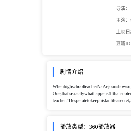
导演：
主演：
上映日
豆瓣I
剧情介绍
WhenhighschoolteacherNaAejoonshowsupfo
One,that'sexactlywhathappens!Ifthat'snot
teacher."Desperatetokeephisfanlifeasecr
播放类型：360播放器