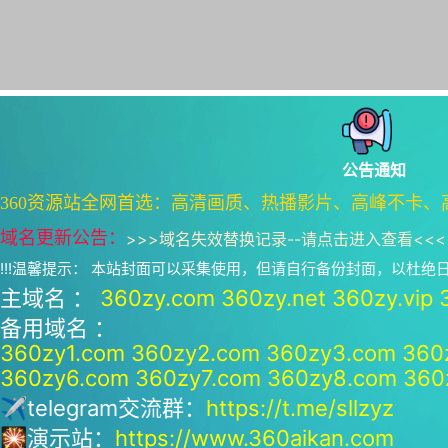
公告通知
360资源站全网首选：高清画质、热播影片、高峰不卡、
域名更新公告：
>>>
域名失效替换记录--请点击进入查看
<<<
!!!温馨提示： 本站封面可以采集使用，但请自行备份封面，以杜
主域名 ：
360zy.com
360zy.net
360zy.vip
备用域名 ：
360zy1.com
360zy2.com
360zy3.com
360
360zy6.com
360zy7.com
360zy8.com
360
✈telegram交流群：
https://t.me/sllzyz
🎇演示站：
https://www.360aikan.com