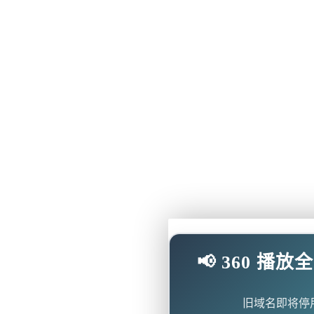
📢 360 
旧域名即将停