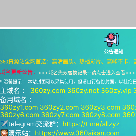
公告通知
360资源站全网首选：高清画质、热播影片、高峰不卡、
域名更新公告：
>>>
域名失效替换记录--请点击进入查看
<<<
!!!温馨提示： 本站封面可以采集使用，但请自行备份封面，以杜
主域名 ：
360zy.com
360zy.net
360zy.vip
备用域名 ：
360zy1.com
360zy2.com
360zy3.com
360
360zy6.com
360zy7.com
360zy8.com
360
✈telegram交流群：
https://t.me/sllzyz
🎇演示站：
https://www.360aikan.com