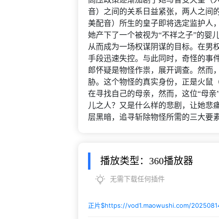
音）之间的关系日益紧张，两人之间
美配音）所生的皇子即将选定监护人
她产下了一个被视为“不祥之子”的婴
从而成为一场权谋阴谋的目标。在男
手段迅速失控。与此同时，奇怪的事
郎怀疑是物怪作祟，展开调查。然而
胁。这个物怪的真实身份，正是火鼠
在寻找自己的母亲，然而，这位“母亲
儿之人？又是什么样的悲剧，让她悲
层黑暗，追寻斩除物怪所需的三大要素：
播放类型：360播放器
无需下载任何插件
正片$
https://vod1.maowushi.com/2025081