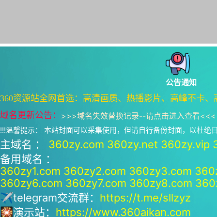
公告通知
360资源站全网首选：高清画质、热播影片、高峰不卡、
域名更新公告：
>>>
域名失效替换记录--请点击进入查看
<<<
!!!温馨提示： 本站封面可以采集使用，但请自行备份封面，以杜
主域名 ：
360zy.com
360zy.net
360zy.vip
备用域名 ：
360zy1.com
360zy2.com
360zy3.com
360
360zy6.com
360zy7.com
360zy8.com
360
✈telegram交流群：
https://t.me/sllzyz
🎇演示站：
https://www.360aikan.com