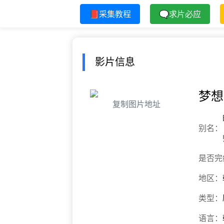
📕采集教程
🗨求片必应
影片信息
梦想
复制图片地址
别名：
是否完
地区：
类型：
语言：