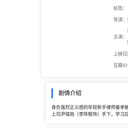
标签：
导演：
主演：
上映日
豆瓣I
剧情介绍
身负强烈正义感的年轻新手律师姜孝
上司尹锡勋（李阵郁饰）手下，学习