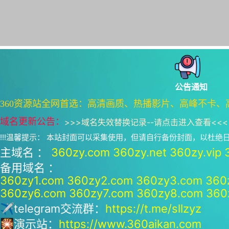
公告通知
360资源站全网首选：高清画质、热播影片、高峰不卡、
域名更新公告：
>>>
域名失效替换记录--请点击进入查看
<<<
!!!温馨提示： 本站封面可以采集使用，但请自行备份封面，以杜
主域名 ：
360zy.com
360zy.net
360zy.vip
备用域名 ：
360zy1.com
360zy2.com
360zy3.com
360
360zy6.com
360zy7.com
360zy8.com
360
✈telegram交流群：
https://t.me/sllzyz
🎇演示站：
https://www.360aikan.com