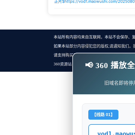
正片$
https://vod1.maowushi.com/202508
本站所有内容均来自互联网，本站不会保存、
如果本站部分内容侵犯您的版权,请通知我们，
请支持购买正版！反馈邮箱：
📢 360 
360资源站 Copyright ©2018-2023 All Rights Re
旧域名即将停
【线路 01】
vod1.maowu