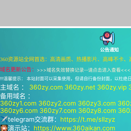
公告通知
360资源站全网首选：高清画质、热播影片、高峰不卡、
域名更新公告：
>>>
域名失效替换记录--请点击进入查看
<<<
!!!温馨提示： 本站封面可以采集使用，但请自行备份封面，以杜
主域名 ：
360zy.com
360zy.net
360zy.vip
备用域名 ：
360zy1.com
360zy2.com
360zy3.com
360
360zy6.com
360zy7.com
360zy8.com
360
✈telegram交流群：
https://t.me/sllzyz
🎇演示站：
https://www.360aikan.com