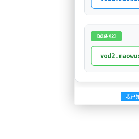
【线路 02】
vod2.maowu
我已