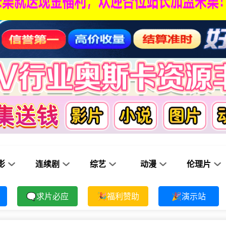
影
连续剧
综艺
动漫
伦理片
🗨求片必应
🎉福利赞助
🎉演示站