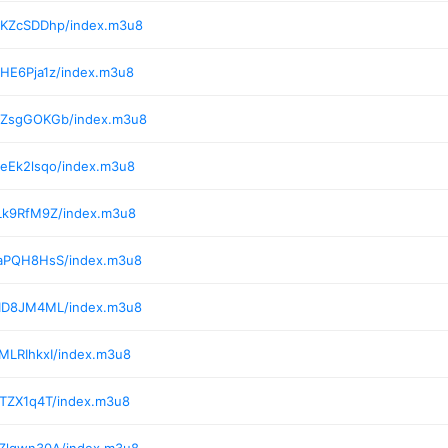
/KZcSDDhp/index.m3u8
/HE6Pja1z/index.m3u8
6/ZsgGOKGb/index.m3u8
/eEk2lsqo/index.m3u8
/Lk9RfM9Z/index.m3u8
/aPQH8HsS/index.m3u8
/ID8JM4ML/index.m3u8
MLRIhkxI/index.m3u8
jTZX1q4T/index.m3u8
/Zlqwn30A/index.m3u8