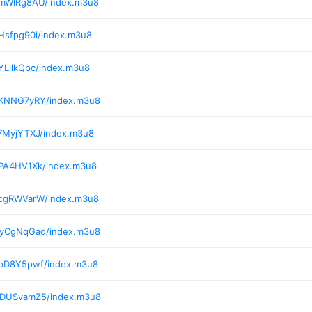
/mWlRg8AU/index.m3u8
Hsfpg90i/index.m3u8
YLllkQpc/index.m3u8
/KNNG7yRY/index.m3u8
7MyjYTXJ/index.m3u8
/PA4HV1Xk/index.m3u8
/cgRWVarW/index.m3u8
/yCgNqGad/index.m3u8
/pD8Y5pwf/index.m3u8
0/DUSvamZ5/index.m3u8