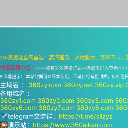
360资源站全网首选：高清画质、热播影片、高峰不卡、
域名更新公告：
>>>
域名失效替换记录--请点击进入查看
<<<
!!!温馨提示： 本站封面可以采集使用，但请自行备份封面，以杜
主域名 ：
360zy.com
360zy.net
360zy.vip
备用域名 ：
360zy1.com
360zy2.com
360zy3.com
360
360zy6.com
360zy7.com
360zy8.com
360
✈telegram交流群：
https://t.me/sllzyz
🎇演示站：
https://www.360aikan.com