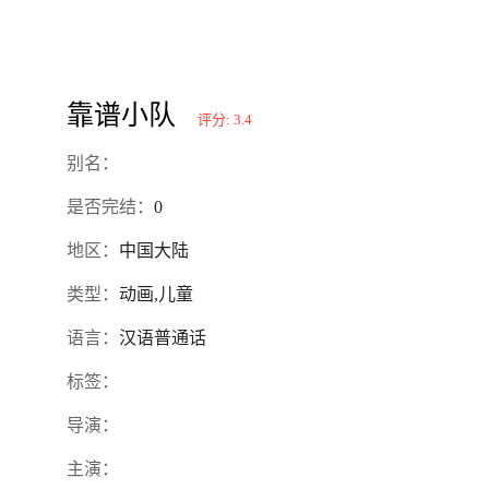
靠谱小队
评分: 3.4
别名：
是否完结：
0
地区：
中国大陆
类型：
动画,儿童
语言：
汉语普通话
标签：
导演：
主演：