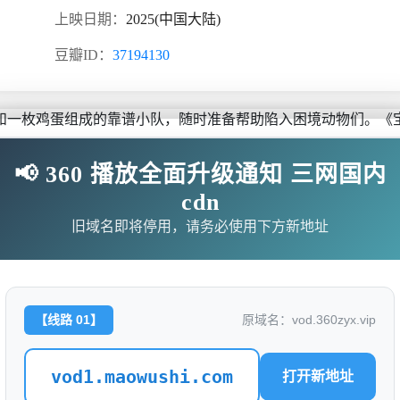
上映日期：
2025(中国大陆)
豆瓣ID：
37194130
和一枚鸡蛋组成的靠谱小队，随时准备帮助陷入困境动物们。《
📢 360 播放全面升级通知 三网国内
cdn
旧域名即将停用，请务必使用下方新地址
无需下载任何插件
/v0Cx85NN/index.m3u8
【线路 01】
原域名：vod.360zyx.vip
/XUWuscSy/index.m3u8
vod1.maowushi.com
打开新地址
/0TOb0DPj/index.m3u8