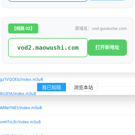
/7Tg82hQH/index.m3u8
/v599vPUF/index.m3u8
【线路 02】
原域名：vod.guoluche.com
/ozMxAdBi/index.m3u8
vod2.maowushi.com
打开新地址
/nm1bqphM/index.m3u8
3SjxjK8l/index.m3u8
/gz1VQOEb/index.m3u8
我已知晓
浏览本站
6ti3l1A/index.m3u8
/aMBeYNEt/index.m3u8
/bmhTvL8r/index.m3u8