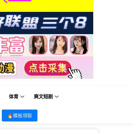
体育
爽文短剧
🔥模板领取