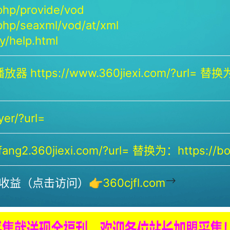
php/provide/vod
php/seaxml/vod/at/xml
/help.html
放器 https://www.360jiexi.com/?url= 替换为：
yer/?url=
ng2.360jiexi.com/?url= 替换为：https://bof
-->
收益（点击访问）👉
360cjfl.com