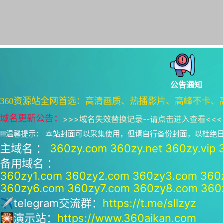
公告通知
360资源站全网首选：高清画质、热播影片、高峰不卡、
域名更新公告：
>>>
域名失效替换记录--请点击进入查看
<<<
!!!温馨提示： 本站封面可以采集使用，但请自行备份封面，以杜
主域名 ：
360zy.com
360zy.net
360zy.vip
备用域名 ：
360zy1.com
360zy2.com
360zy3.com
360
360zy6.com
360zy7.com
360zy8.com
360
✈telegram交流群：
https://t.me/sllzyz
🎇演示站：
https://www.360aikan.com