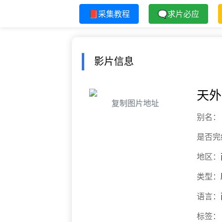
📕采集教程
🗨求片必应
影片信息
天外
复制图片地址
别名：
是否完
地区：
类型：
语言：
标签：