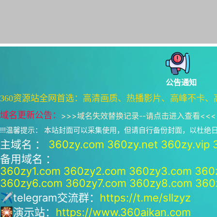
公告通知
360资源站全网首选：高清画质、热播影片、高峰不卡、
域名更新公告：
>>>
域名失效替换记录--请点击进入查看
<<<
!!!温馨提示： 本站封面可以采集使用，但请自行备份封面，以杜
主域名 ：
360zy.com
360zy.net
360zy.vip
备用域名 ：
360zy1.com
360zy2.com
360zy3.com
360
360zy6.com
360zy7.com
360zy8.com
360
✈telegram交流群：
https://t.me/sllzyz
🎇演示站：
https://www.360aikan.com