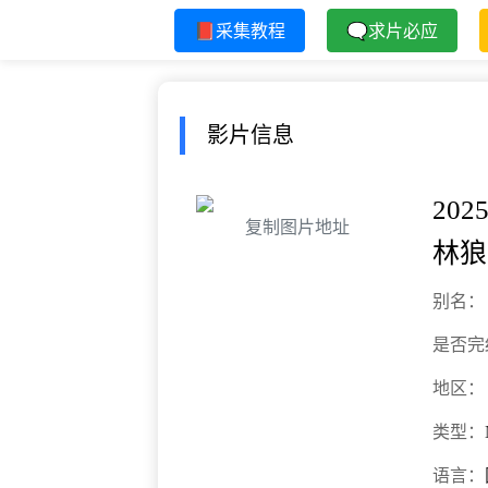
📕采集教程
🗨求片必应
影片信息
202
复制图片地址
林狼
别名：
是否完
地区：
类型：
语言：