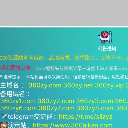
公告通知
360资源站全网首选：高清画质、热播影片、高峰不卡、
域名更新公告：
>>>
域名失效替换记录--请点击进入查看
<<<
!!!温馨提示： 本站封面可以采集使用，但请自行备份封面，以杜
主域名 ：
360zy.com
360zy.net
360zy.vip
备用域名 ：
360zy1.com
360zy2.com
360zy3.com
360
360zy6.com
360zy7.com
360zy8.com
360
✈telegram交流群：
https://t.me/sllzyz
🎇演示站：
https://www.360aikan.com