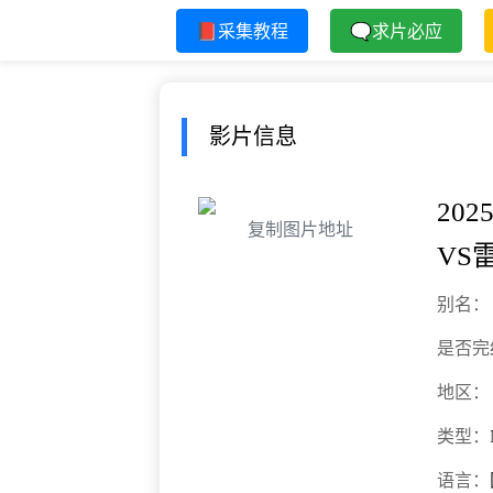
📕采集教程
🗨求片必应
影片信息
202
复制图片地址
VS
别名：
是否完
地区：
类型：
语言：