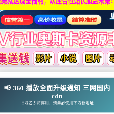
影
连续剧
综艺
动漫
伦理片
📢 360 播放全面升级通知 三网国内
cdn
🗨求片必应
🎉福利赞助
🎉演示站
旧域名即将停用，请务必使用下方新地址