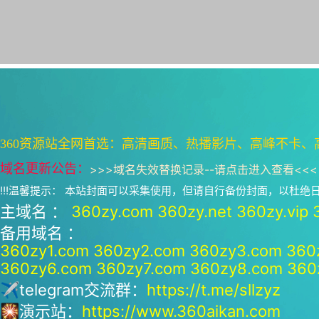
360资源站全网首选：高清画质、热播影片、高峰不卡、
域名更新公告：
>>>
域名失效替换记录--请点击进入查看
<<<
!!!温馨提示： 本站封面可以采集使用，但请自行备份封面，以杜
主域名 ：
360zy.com
360zy.net
360zy.vip
备用域名 ：
360zy1.com
360zy2.com
360zy3.com
360
360zy6.com
360zy7.com
360zy8.com
360
✈telegram交流群：
https://t.me/sllzyz
🎇演示站：
https://www.360aikan.com