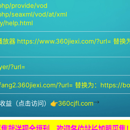
php/provide/vod
php/seaxml/vod/at/xml
/help.html
放器 https://www.360jiexi.com/?url= 替换为：
yer/?url=
ng2.360jiexi.com/?url= 替换为：https://bof
-->
收益（点击访问）👉
360cjfl.com