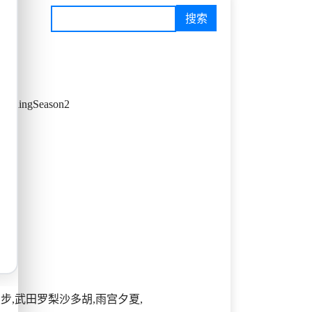
arlingSeason2
濑步,武田罗梨沙多胡,雨宫夕夏,