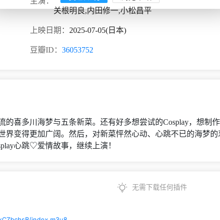
主演：
关根明良,内田修一,小松昌平
上映日期：
2025-07-05(日本)
豆瓣ID：
36053752
深交流的喜多川海梦与五条新菜。还有好多想尝试的Cosplay，
菜的世界变得更加广阔。然后，对新菜怦然心动、心跳不已的海梦的恋
play心跳♡爱情故事，继续上演！
无需下载任何插件
/kCZbchsB/index.m3u8