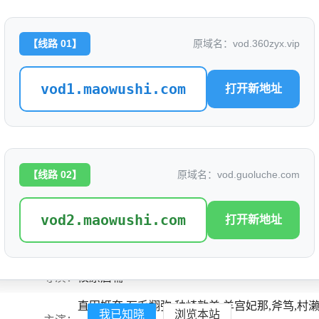
【线路 01】
原域名：vod.360zyx.vip
更衣人偶坠入爱河 第二季
评分: 3.1
vod1.maowushi.com
打开新地址
别名：
SonoBisqueDollwaKoiwoSuruSeason2,MyDress-UpD
是否完结：
0
地区：
日本
【线路 02】
原域名：vod.guoluche.com
类型：
爱情,动画
vod2.maowushi.com
打开新地址
语言：
日语
标签：
导演：
筱原启辅
直田姬奈,石毛翔弥,种崎敦美,羊宫妃那,斧笃,村
我已知晓
浏览本站