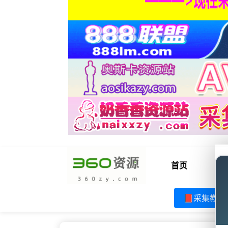
首页
电
📕采集教程