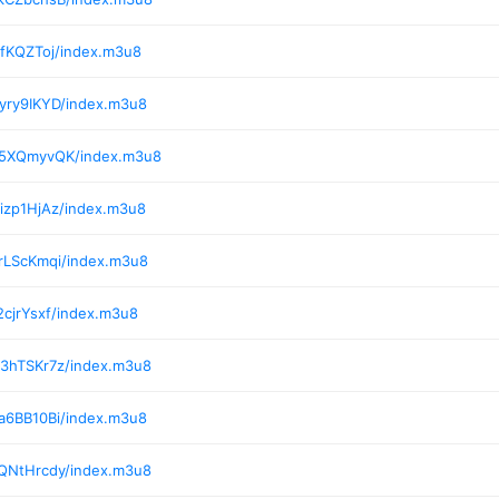
lfKQZToj/index.m3u8
yry9IKYD/index.m3u8
7/5XQmyvQK/index.m3u8
izp1HjAz/index.m3u8
rLScKmqi/index.m3u8
2cjrYsxf/index.m3u8
/3hTSKr7z/index.m3u8
a6BB10Bi/index.m3u8
/QNtHrcdy/index.m3u8