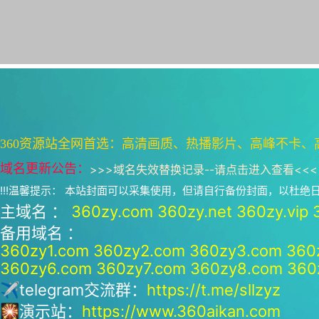
360资源站全网首选：高清画质、热播影片、高峰不卡、
域名更新公告：
>>>
域名失效替换记录--请点击进入查看
<<<
!!!温馨提示： 本站封面可以采集使用，但请自行备份封面，以杜
主域名 ：
360zy.com
360zy.net
360zy.vip
备用域名 ：
360zy1.com
360zy2.com
360zy3.com
360
360zy6.com
360zy7.com
360zy8.com
360
✈telegram交流群：
https://t.me/sllzyz
🎇演示站：
https://www.360aikan.com