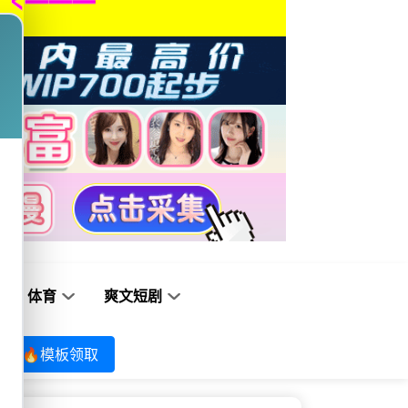
体育
爽文短剧
🔥模板领取