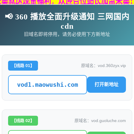
📢 360 播放全面升级通知 三网国内
cdn
旧域名即将停用，请务必使用下方新地址
【线路 01】
原域名：vod.360zyx.vip
vod1.maowushi.com
打开新地址
影
连续剧
综艺
动漫
伦理片
🗨求片必应
🎉福利赞助
🎉演示站
【线路 02】
原域名：vod.guoluche.com