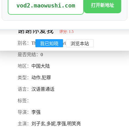
vod2.maowushi.com
打开新地址
谢谢你爱我
评分: 1.5
我已知晓
浏览本站
别名：
ThankYouForLovingMe
是否完结：
0
地区：
中国大陆
类型：
动作,犯罪
语言：
汉语普通话
标签：
导演：
李强
主演：
刘子玄,多妮,李强,明笑亮