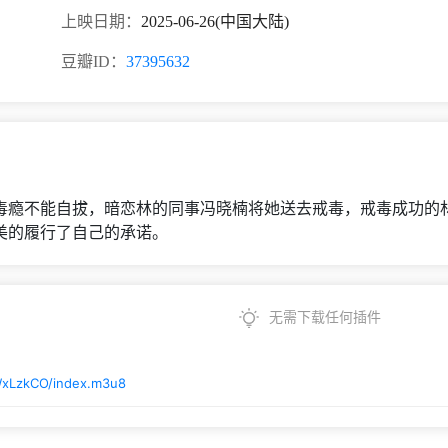
上映日期：
2025-06-26(中国大陆)
豆瓣ID：
37395632
毒瘾不能自拔，暗恋林的同事冯晓楠将她送去戒毒，戒毒成功的
美的履行了自己的承诺。
无需下载任何插件
WxLzkCO/index.m3u8