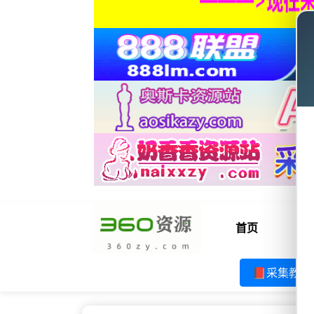
首页
电
📕采集教程