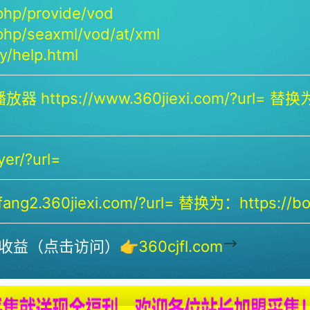
php/provide/vod
php/seaxml/vod/at/xml
/help.html
放器 https://www.360jiexi.com/?url= 替换为：
yer/?url=
ng2.360jiexi.com/?url= 替换为：https://bof
-->
收益（点击访问）👉
360cjfl.com