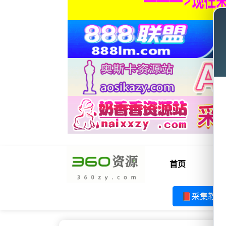
首页
电
📕采集教程