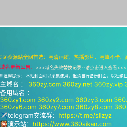
360资源站全网首选：高清画质、热播影片、高峰不卡、
域名更新公告：
>>>
域名失效替换记录--请点击进入查看
<<<
!!!温馨提示： 本站封面可以采集使用，但请自行备份封面，以杜
主域名 ：
360zy.com
360zy.net
360zy.vip
备用域名 ：
360zy1.com
360zy2.com
360zy3.com
360
360zy6.com
360zy7.com
360zy8.com
360
✈telegram交流群：
https://t.me/sllzyz
🎇演示站：
https://www.360aikan.com