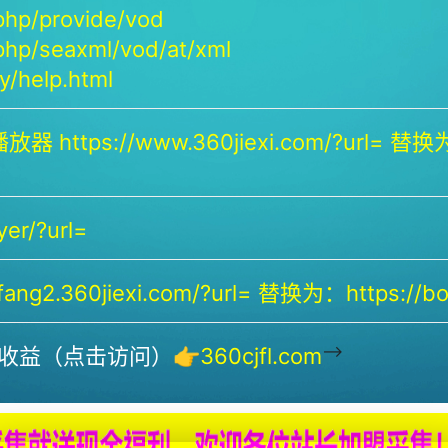
php/provide/vod
php/seaxml/vod/at/xml
/help.html
放器 https://www.360jiexi.com/?url= 替换为：
yer/?url=
ng2.360jiexi.com/?url= 替换为：https://bof
-->
收益（点击访问）👉
360cjfl.com