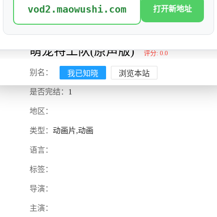
vod2.maowushi.com
打开新地址
萌宠特工队(原声版)
评分: 0.0
我已知晓
浏览本站
别名：
是否完结：
1
地区：
类型：
动画片,动画
语言：
标签：
导演：
主演：