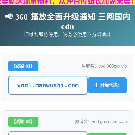
📢 360 播放全面升级通知 三网国内
cdn
旧域名即将停用，请务必使用下方新地址
【线路 01】
原域名：vod.360zyx.vip
vod1.maowushi.com
打开新地址
影
连续剧
综艺
动漫
伦理片
🗨求片必应
🎉福利赞助
🎉演示站
【线路 02】
原域名：vod.guoluche.com