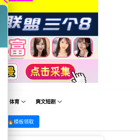
体育
爽文短剧
🔥模板领取