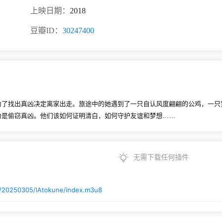
上映日期：
2018
豆瓣ID：
30247400
为了找出真凶决定离家出走。旅途中的她遇到了一只自认风度翩翩的公鸡，一只
为是偷窃真凶。他们该如何证明清白，如何守护友谊和梦想……
无需下载任何插件
m/20250305/lAtokune/index.m3u8