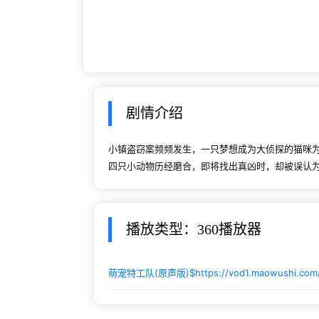
剧情介绍
小镇盗窃案频频发生，一只梦想成为大侦探的猫咪
四只小动物历经磨合，即将找出真凶时，却被误认
播放类型：360播放器
萌宠特工队(原声版)$
https://vod1.maowushi.co