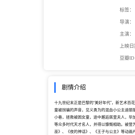
标签：
导演：
主演：
上映日
豆瓣I
剧情介绍
十九世纪末正是巴黎的“美好年代”，新艺术百
童被拐骗的声音，见义勇为的混血小公主迪丽
小巷，拯救被困女童，途中邂逅居里夫人，毕
等众多时代天才名人，并得以慷慨相助。被誉为
巫》、《夜的神话》、《王子与公主》等动画