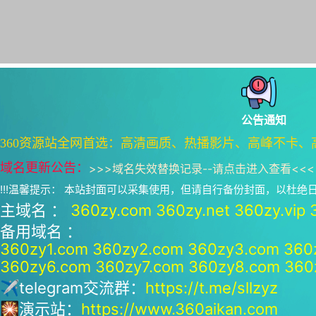
公告通知
360资源站全网首选：高清画质、热播影片、高峰不卡、
域名更新公告：
>>>
域名失效替换记录--请点击进入查看
<<<
!!!温馨提示： 本站封面可以采集使用，但请自行备份封面，以杜
主域名 ：
360zy.com
360zy.net
360zy.vip
备用域名 ：
360zy1.com
360zy2.com
360zy3.com
360
360zy6.com
360zy7.com
360zy8.com
360
✈telegram交流群：
https://t.me/sllzyz
🎇演示站：
https://www.360aikan.com