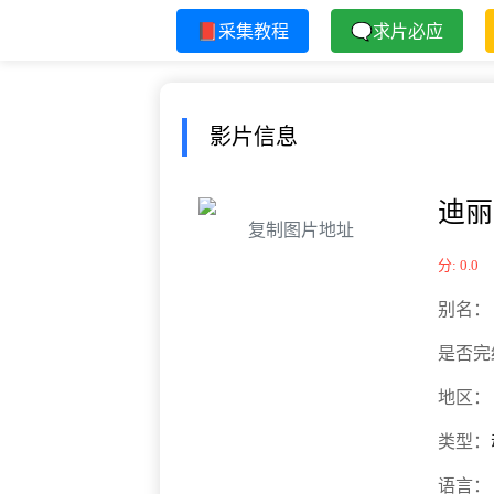
📕采集教程
🗨求片必应
影片信息
迪丽
复制图片地址
分: 0.0
别名：
是否完
地区：
类型：
语言：