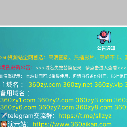
公告通知
360资源站全网首选：高清画质、热播影片、高峰不卡、
域名更新公告：
>>>
域名失效替换记录--请点击进入查看
<<<
!!!温馨提示： 本站封面可以采集使用，但请自行备份封面，以杜
主域名 ：
360zy.com
360zy.net
360zy.vip
备用域名 ：
360zy1.com
360zy2.com
360zy3.com
360
360zy6.com
360zy7.com
360zy8.com
360
✈telegram交流群：
https://t.me/sllzyz
🎇演示站：
https://www.360aikan.com