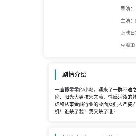
导演：
主演：
上映日
豆瓣I
剧情介绍
一座孤零零的小岛，迎来了一群不速
伦、阳光大男孩宋文涛、性感活泼的
虎和从事金融行业的冷面女强人严姿
机！谁杀了我？我又杀了谁？