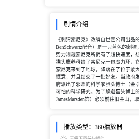
剧情介绍
《刺猬索尼克》改编自世嘉公司出品的
BenSchwartz配音）是一只蓝色
势力觊觎索尼克所拥有了超快速度，
猫头鹰养母给了索尼克一包魔力环，
索尼克来到了地球，降落在了位于蒙
惬意，并且结交了一批好友。当政府
府派出了邪恶的科学家蛋头博士（金·凯瑞
可怕的科学研究。为了躲避蛋头博士的
JamesMarsden饰）必须前往旧金
播放类型：360播放器
无需下载任何插件