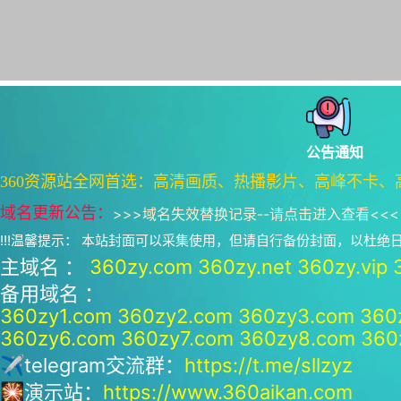
公告通知
360资源站全网首选：高清画质、热播影片、高峰不卡、
域名更新公告：
>>>
域名失效替换记录--请点击进入查看
<<<
!!!温馨提示： 本站封面可以采集使用，但请自行备份封面，以杜
主域名 ：
360zy.com
360zy.net
360zy.vip
备用域名 ：
360zy1.com
360zy2.com
360zy3.com
360
360zy6.com
360zy7.com
360zy8.com
360
✈telegram交流群：
https://t.me/sllzyz
🎇演示站：
https://www.360aikan.com