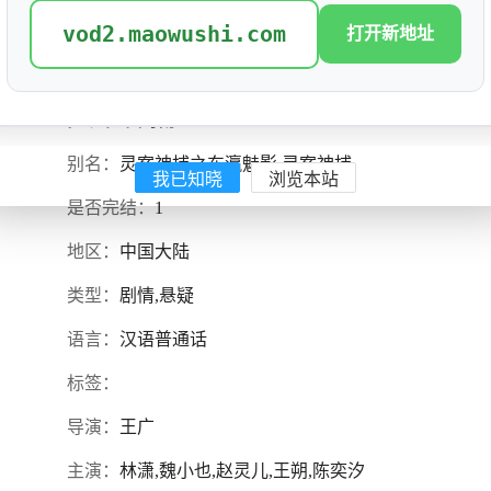
vod2.maowushi.com
打开新地址
灵案神捕
评分: 1.2
别名：
灵案神捕之东瀛魅影,灵案神捕
我已知晓
浏览本站
是否完结：
1
地区：
中国大陆
类型：
剧情,悬疑
语言：
汉语普通话
标签：
导演：
王广
主演：
林潇,魏小也,赵灵儿,王朔,陈奕汐