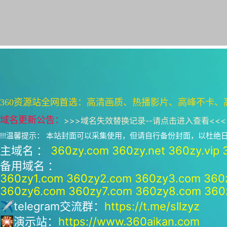
360资源站全网首选：高清画质、热播影片、高峰不卡、
域名更新公告：
>>>
域名失效替换记录--请点击进入查看
<<<
!!!温馨提示： 本站封面可以采集使用，但请自行备份封面，以杜
主域名 ：
360zy.com
360zy.net
360zy.vip
备用域名 ：
360zy1.com
360zy2.com
360zy3.com
360
360zy6.com
360zy7.com
360zy8.com
360
✈telegram交流群：
https://t.me/sllzyz
🎇演示站：
https://www.360aikan.com