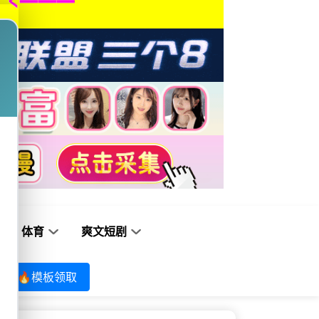
体育
爽文短剧
🔥模板领取