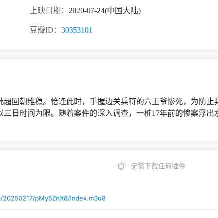
上映日期：
2020-07-24(中国大陆)
豆瓣ID：
30353101
韩超回朝维稳。恰逢此时，手握边关兵符的六王爷惨死，为防止
三日时间为限。随着案件的深入调查，一桩17年前的惨案浮出水
无需下载任何插件
om/20250217/pMy5ZnX8/index.m3u8