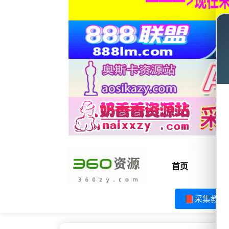
首页
电
📕采集教程