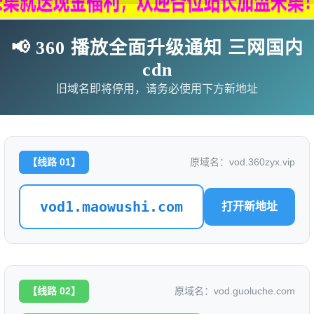
📢 360 播放全面升级通知 三网国内
cdn
旧域名即将停用，请务必使用下方新地址
【线路 01】
原域名：vod.360zyx.vip
vod1.maowushi.com
打开新地址
影
连续剧
综艺
动漫
伦理片
🗨求片必应
🎉福利赞助
🎉演示站
【线路 02】
原域名：vod.guoluche.com