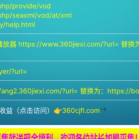
php/provide/vod
php/seaxml/vod/at/xml
/help.html
放器 https://www.360jiexi.com/?url= 替换为：
yer/?url=
ng2.360jiexi.com/?url= 替换为：https://bof
-->
收益（点击访问）👉
360cjfl.com