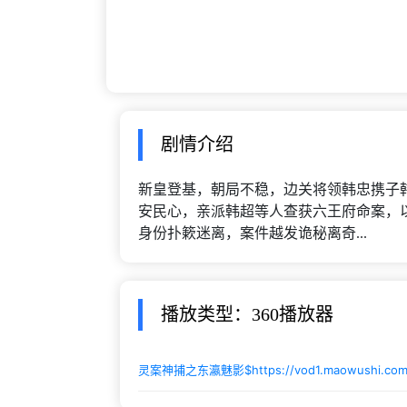
剧情介绍
新皇登基，朝局不稳，边关将领韩忠携子
安民心，亲派韩超等人查获六王府命案，以
身份扑簌迷离，案件越发诡秘离奇...
播放类型：360播放器
灵案神捕之东瀛魅影$
https://vod1.maowushi.c