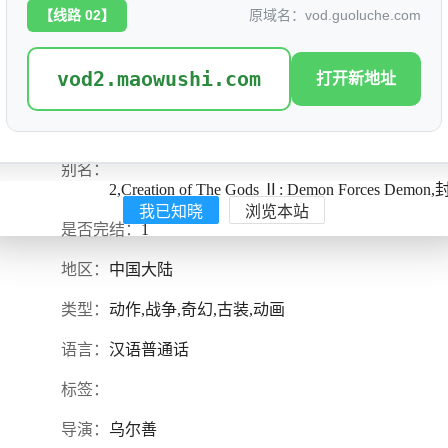
【线路 02】
原域名：vod.guoluche.com
vod2.maowushi.com
打开新地址
封神第二部：战火西岐
评分: 6.3
封神第二部,封神三部曲之魔道争锋,封神三部曲2
别名：
2,Creation of The Gods Ⅱ: Demon Forces
我已知晓
浏览本站
是否完结：
1
地区：
中国大陆
类型：
动作,战争,奇幻,古装,动画
语言：
汉语普通话
标签：
导演：
乌尔善