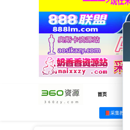
首页
电
📕采集教程