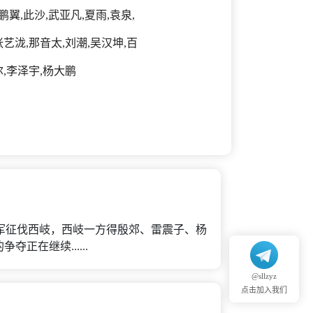
鹏翼,此沙,武亚凡,夏雨,袁泉,
张艺泷,那音太,刘潮,吴汉坤,百
尔,李泽宇,杨大鹏
军征伐西岐，西岐一方得殷郊、雷震子、杨
在继续......
@sllzyz
点击加入我们