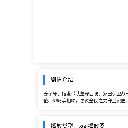
剧情介绍
姜子牙、姬发带队坚守西岐，家园保卫战
戬、哪吒等相助，更聚全民之力守卫家园。兵
播放类型：360播放器