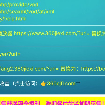
php/provide/vod
php/seaxml/vod/at/xml
/help.html
放器 https://www.360jiexi.com/?url= 替换为：
yer/?url=
ng2.360jiexi.com/?url= 替换为：https://bof
-->
收益（点击访问）👉
360cjfl.com