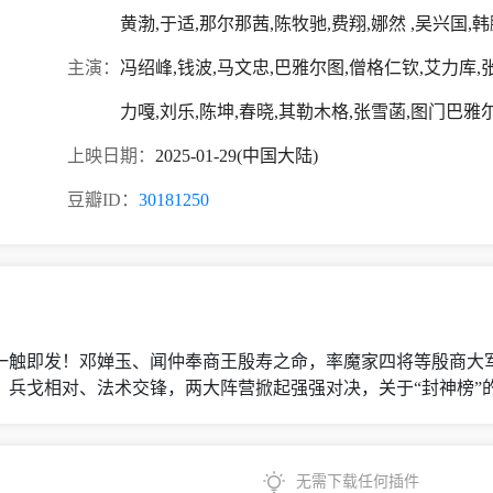
黄渤,于适,那尔那茜,陈牧驰,费翔,娜然 ,吴兴国,韩
主演：
冯绍峰,钱波,马文忠,巴雅尔图,僧格仁钦,艾力库,
力嘎,刘乐,陈坤,春晓,其勒木格,张雪菡,图门巴雅
上映日期：
2025-01-29(中国大陆)
豆瓣ID：
30181250
一触即发！邓婵玉、闻仲奉商王殷寿之命，率魔家四将等殷商大
戈相对、法术交锋，两大阵营掀起强强对决，关于“封神榜”的争夺正
无需下载任何插件