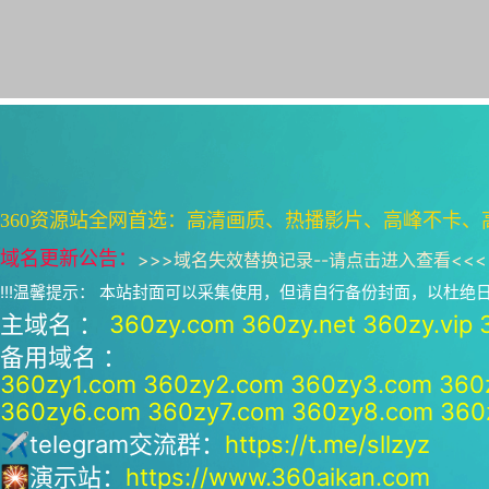
360资源站全网首选：高清画质、热播影片、高峰不卡、
域名更新公告：
>>>
域名失效替换记录--请点击进入查看
<<<
!!!温馨提示： 本站封面可以采集使用，但请自行备份封面，以杜
主域名 ：
360zy.com
360zy.net
360zy.vip
备用域名 ：
360zy1.com
360zy2.com
360zy3.com
360
360zy6.com
360zy7.com
360zy8.com
360
✈telegram交流群：
https://t.me/sllzyz
🎇演示站：
https://www.360aikan.com