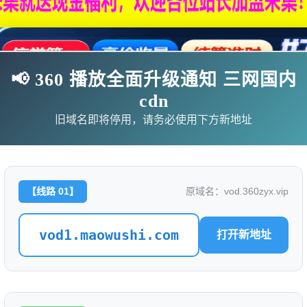
📢 360 播放全面升级通知 三网国内
cdn
旧域名即将停用，请务必使用下方新地址
【线路 01】
原域名：vod.360zyx.vip
影
连续剧
综艺
动漫
伦理片
vod1.maowushi.com
打开新地址
🗨求片必应
🎉福利赞助
🎉演示站