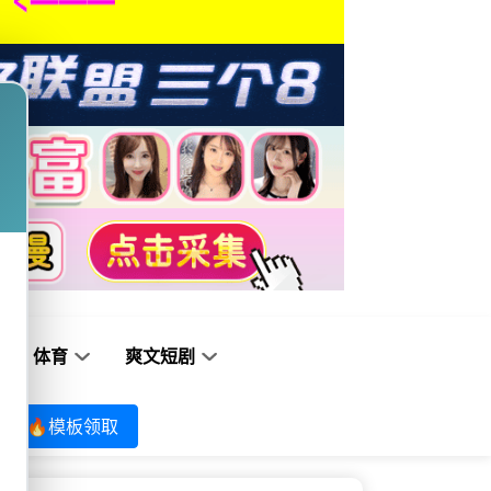
体育
爽文短剧
🔥模板领取