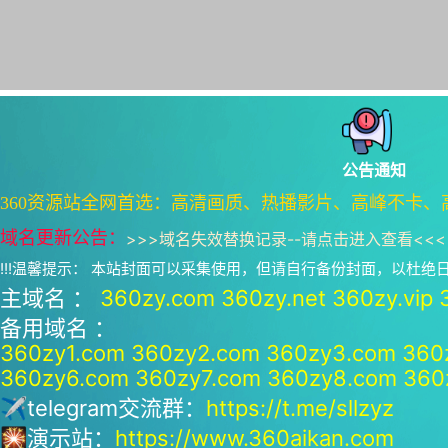
公告通知
360资源站全网首选：高清画质、热播影片、高峰不卡、
域名更新公告：
>>>
域名失效替换记录--请点击进入查看
<<<
!!!温馨提示： 本站封面可以采集使用，但请自行备份封面，以杜
主域名 ：
360zy.com
360zy.net
360zy.vip
备用域名 ：
360zy1.com
360zy2.com
360zy3.com
360
360zy6.com
360zy7.com
360zy8.com
360
✈telegram交流群：
https://t.me/sllzyz
🎇演示站：
https://www.360aikan.com