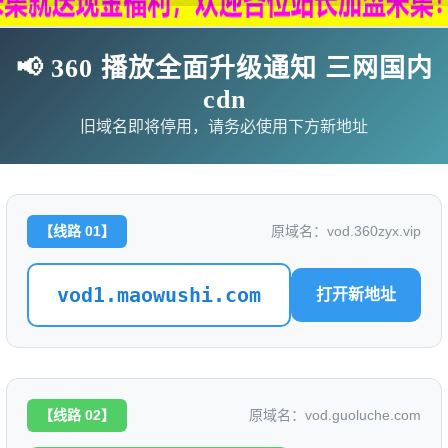
📢 360 播放全面升级通知 三网国内
cdn
旧域名即将停用，请务必使用下方新地址
【线路 01】
原域名：vod.360zyx.vip
vod1.maowushi.com
打开新地址
影
连续剧
综艺
动漫
伦理片
🗨求片必应
🎉福利赞助
🎉演示站
【线路 02】
原域名：vod.guoluche.com