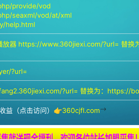
php/provide/vod
php/seaxml/vod/at/xml
/help.html
放器 https://www.360jiexi.com/?url= 替换为：
yer/?url=
ng2.360jiexi.com/?url= 替换为：https://bof
-->
收益（点击访问）👉
360cjfl.com