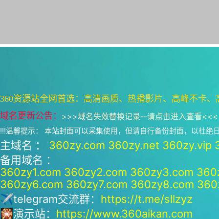
360资源站全网首选：高清画质、热播影片、高峰不卡、
域名更新公告：
>>>
域名失效替换记录--请点击进入查看
<<<
!!!温馨提示： 本站封面可以采集使用，但请自行备份封面，以杜
主域名 ：
360zy.com
360zy.net
360zy.vip
备用域名 ：
360zy1.com
360zy2.com
360zy3.com
360
360zy6.com
360zy7.com
360zy8.com
360
✈telegram交流群：
https://t.me/sllzyz
🎇演示站：
https://www.360aikan.com