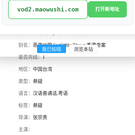
vod2.maowushi.com
打开新地址
香港强奸奇案之割喉
评分: 3.9
别名：
恶夜凶狼,CutOfftheThroat,香港奇案
我已知晓
浏览本站
是否完结：
1
地区：
中国台湾
类型：
悬疑
语言：
汉语普通话,粤语
标签：
悬疑
导演：
张宗贵
主演：