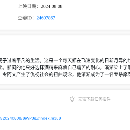
上映日期：
2024-08-08
豆瓣ID：
24697867
子过着平凡的生活。这是一个每天都在飞速变化的日新月异的世
挫。郁闷的他只好选择酒精来麻痹自己痛苦的耐心，渐渐染上了
，令阿文产生了仇视社会的扭曲观念，他渐渐成为了一名专杀摩
无需下载任何插件
m/20240808/8iWP3iLv/index.m3u8