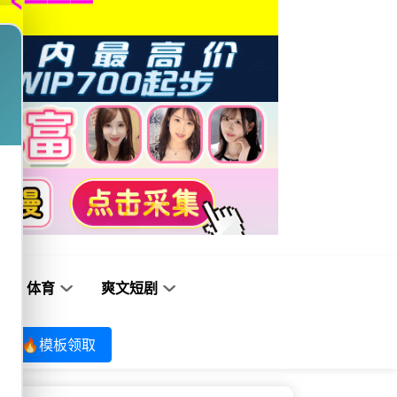
体育
爽文短剧
🔥模板领取