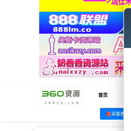
首页
电
📕采集教程