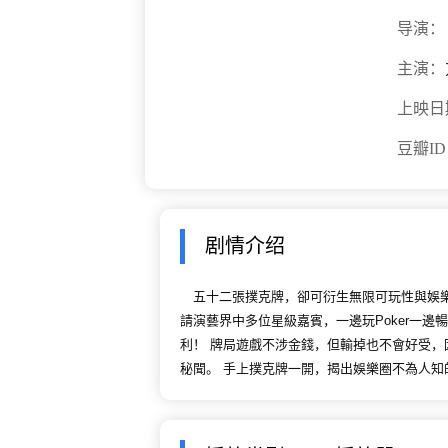
导演：
主演：
上映日
豆瓣I
剧情介绍
五十二張撲克牌，卻可衍生無限可玩性與娛樂性！E
請演藝界中多位星級嘉賓，一邊玩Poker一
利！ 牌局遊戲不涉金錢，但輸掉也不會好受
秘聞。 手上撲克牌一開，揭出娛樂圈不為人知