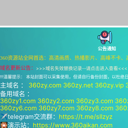
公告通知
360资源站全网首选：高清画质、热播影片、高峰不卡、
域名更新公告：
>>>
域名失效替换记录--请点击进入查看
<<<
!!!温馨提示： 本站封面可以采集使用，但请自行备份封面，以杜
主域名 ：
360zy.com
360zy.net
360zy.vip
备用域名 ：
360zy1.com
360zy2.com
360zy3.com
360
360zy6.com
360zy7.com
360zy8.com
360
✈telegram交流群：
https://t.me/sllzyz
🎇演示站：
https://www.360aikan.com