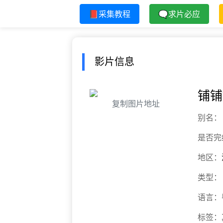
📕采集教程
🗨求片必应
影片信息
铺铺P
复制图片地址
别名：
是否完
地区：
类型：
语言：
标签：