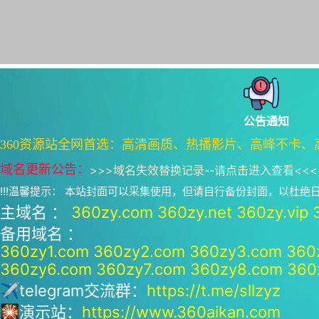
公告通知
360资源站全网首选：高清画质、热播影片、高峰不卡、
域名更新公告：
>>>
域名失效替换记录--请点击进入查看
<<<
!!!温馨提示： 本站封面可以采集使用，但请自行备份封面，以杜
主域名 ：
360zy.com
360zy.net
360zy.vip
备用域名 ：
360zy1.com
360zy2.com
360zy3.com
360
360zy6.com
360zy7.com
360zy8.com
360
✈telegram交流群：
https://t.me/sllzyz
🎇演示站：
https://www.360aikan.com