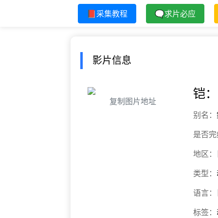
📕采集教程
🗨求片必应
影片信息
铠：
复制图片地址
别名：
是否完
地区：
类型：
语言：
标签：