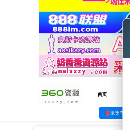
首页
电
📕采集教程