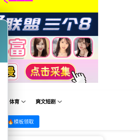
体育
爽文短剧
🔥模板领取