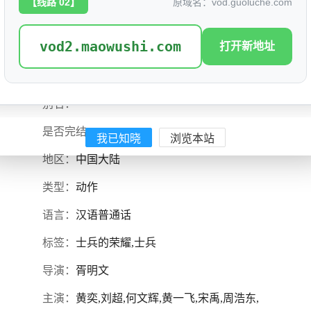
【线路 02】
原域名：vod.guoluche.com
vod2.maowushi.com
打开新地址
士兵的荣耀
评分: 1.0
别名：
是否完结：
1
我已知晓
浏览本站
地区：
中国大陆
类型：
动作
语言：
汉语普通话
标签：
士兵的荣耀,士兵
导演：
胥明文
主演：
黄奕,刘超,何文辉,黄一飞,宋禹,周浩东,