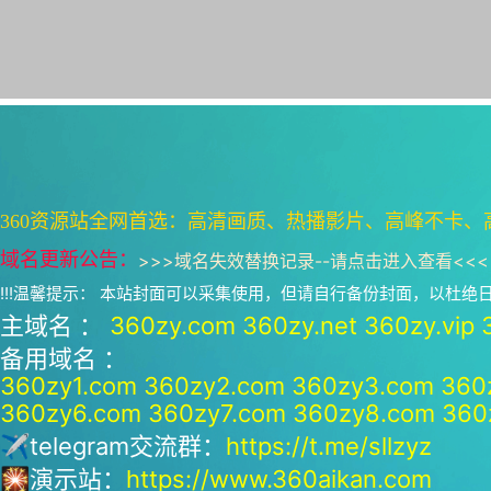
360资源站全网首选：高清画质、热播影片、高峰不卡、
域名更新公告：
>>>
域名失效替换记录--请点击进入查看
<<<
!!!温馨提示： 本站封面可以采集使用，但请自行备份封面，以杜
主域名 ：
360zy.com
360zy.net
360zy.vip
备用域名 ：
360zy1.com
360zy2.com
360zy3.com
360
360zy6.com
360zy7.com
360zy8.com
360
✈telegram交流群：
https://t.me/sllzyz
🎇演示站：
https://www.360aikan.com