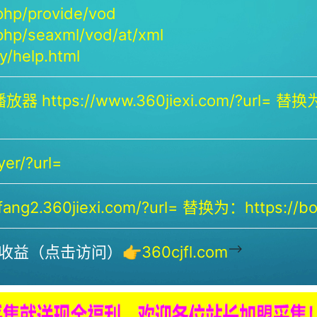
php/provide/vod
php/seaxml/vod/at/xml
/help.html
放器 https://www.360jiexi.com/?url= 替换为：
yer/?url=
ng2.360jiexi.com/?url= 替换为：https://bof
-->
收益（点击访问）👉
360cjfl.com