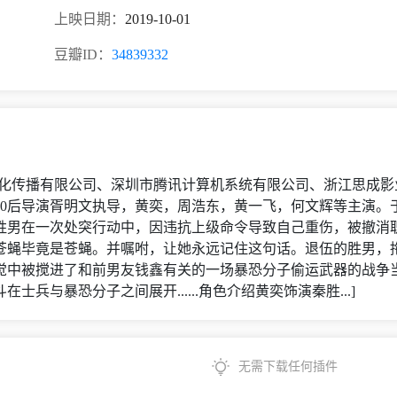
上映日期：
2019-10-01
豆瓣ID：
34839332
文化传播有限公司、深圳市腾讯计算机系统有限公司、浙江思成
0后导演胥明文执导，黄奕，周浩东，黄一飞，何文辉等主演。于2
胜男在一次处突行动中，因违抗上级命令导致自己重伤，被撤消
苍蝇毕竟是苍蝇。并嘱咐，让她永远记住这句话。退伍的胜男，
觉中被搅进了和前男友钱鑫有关的一场暴恐分子偷运武器的战争
兵与暴恐分子之间展开......角色介绍黄奕饰演秦胜...]
无需下载任何插件