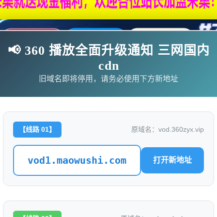
📢 360 播放全面升级通知 三网国内
cdn
旧域名即将停用，请务必使用下方新地址
【线路 01】
原域名：vod.360zyx.vip
影
连续剧
综艺
动漫
伦理片
vod1.maowushi.com
打开新地址
🗨求片必应
🎉福利赞助
🎉演示站