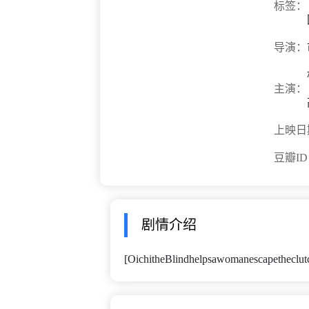
标签：
导演：
主演：
上映日
豆瓣I
剧情介绍
[OichitheBlindhelpsawomanescapetheclutc