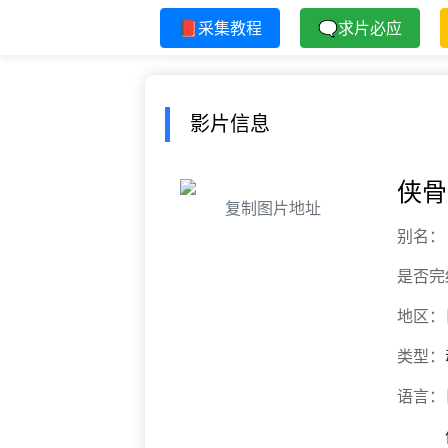
📕采集教程
🗨求片必应
影片信息
侠骨
复制图片地址
别名：
是否完
地区：
类型：
语言：