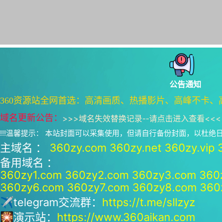
公告通知
360资源站全网首选：高清画质、热播影片、高峰不卡、
域名更新公告：
>>>
域名失效替换记录--请点击进入查看
<<<
!!!温馨提示： 本站封面可以采集使用，但请自行备份封面，以杜
主域名 ：
360zy.com
360zy.net
360zy.vip
备用域名 ：
360zy1.com
360zy2.com
360zy3.com
360
360zy6.com
360zy7.com
360zy8.com
360
✈telegram交流群：
https://t.me/sllzyz
🎇演示站：
https://www.360aikan.com