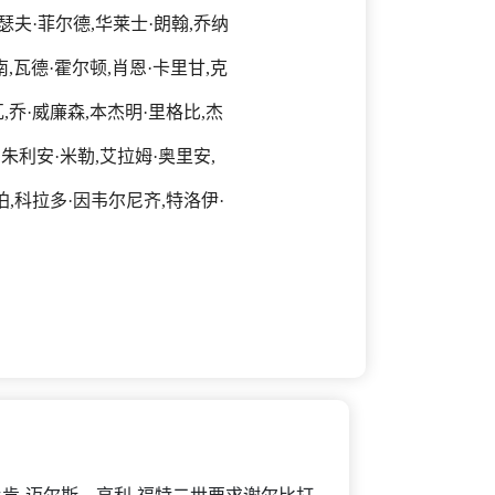
瑟夫·菲尔德,华莱士·朗翰,乔纳
,瓦德·霍尔顿,肖恩·卡里甘,克
,乔·威廉森,本杰明·里格比,杰
,朱利安·米勒,艾拉姆·奥里安,
珀,科拉多·因韦尔尼齐,特洛伊·