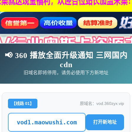
📢 360 播放全面升级通知 三网国内
cdn
旧域名即将停用，请务必使用下方新地址
影
连续剧
综艺
动漫
伦理片
【线路 01】
原域名：vod.360zyx.vip
🗨求片必应
🎉福利赞助
🎉演示站
vod1.maowushi.com
打开新地址