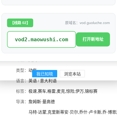
【线路 02】
原域名：vod.guoluche.com
极速
评分: 8.5
vod2.maowushi.com
别名：
打开新地址
是否完结：
1
地区：
美国
类型：
动作
我已知晓
浏览本站
语言：
英语 / 意大利语
标签：
极速,赛车,格雷,麦克,惊险,伊万,锦标赛
导演：
詹姆斯·曼高德
马特·达蒙,克里斯蒂安·贝尔,乔什·卢卡斯,乔·博恩