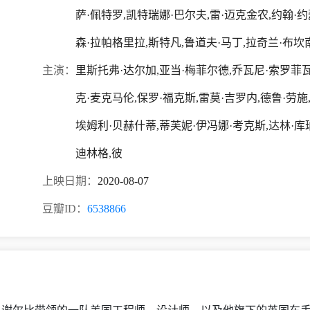
萨·佩特罗,凯特瑞娜·巴尔夫,雷·迈克金农,约翰·约
森·拉帕格里拉,斯特凡,鲁道夫·马丁,拉奇兰·布坎南
主演：
里斯托弗·达尔加,亚当·梅菲尔德,乔瓦尼·索罗菲瓦
克·麦克马伦,保罗·福克斯,雷莫·吉罗内,德鲁·劳施
埃姆利·贝赫什蒂,蒂芙妮·伊冯娜·考克斯,达林·库
迪林格,彼
上映日期：
2020-08-07
豆瓣ID：
6538866