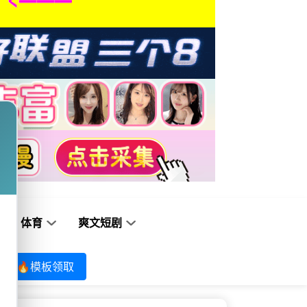
体育
爽文短剧
🔥模板领取