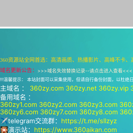
360资源站全网首选：高清画质、热播影片、高峰不卡、
域名更新公告：
>>>
域名失效替换记录--请点击进入查看
<<<
!!!温馨提示： 本站封面可以采集使用，但请自行备份封面，以杜
主域名 ：
360zy.com
360zy.net
360zy.vip
备用域名 ：
360zy1.com
360zy2.com
360zy3.com
360
360zy6.com
360zy7.com
360zy8.com
360
✈telegram交流群：
https://t.me/sllzyz
🎇演示站：
https://www.360aikan.com