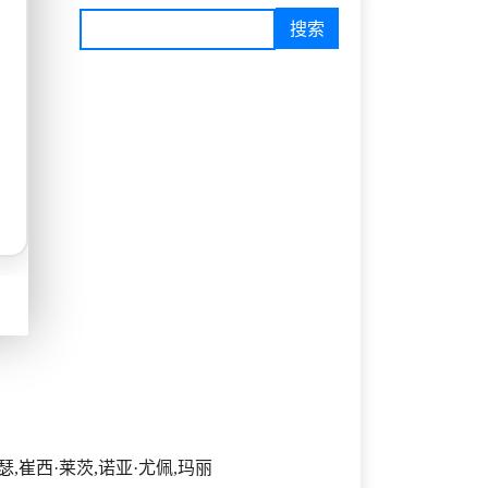
瑟,崔西·莱茨,诺亚·尤佩,玛丽