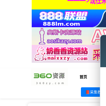
首页
电
📕采集教程