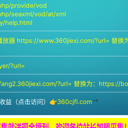
php/provide/vod
php/seaxml/vod/at/xml
/help.html
放器 https://www.360jiexi.com/?url= 替换为：
yer/?url=
ng2.360jiexi.com/?url= 替换为：https://bof
-->
收益（点击访问）👉
360cjfl.com